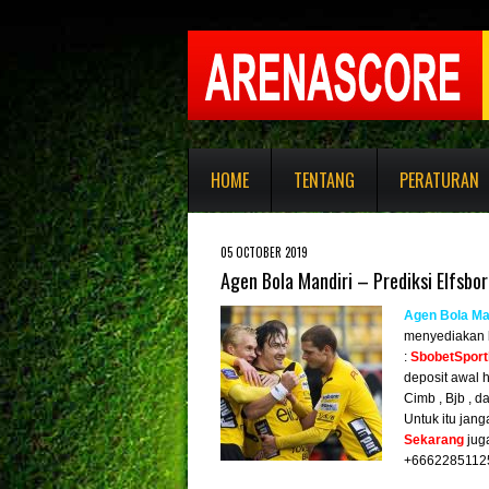
HOME
TENTANG
PERATURAN
05 OCTOBER 2019
Agen Bola Mandiri – Prediksi Elfsbo
Agen Bola Ma
menyediakan be
:
SbobetSpor
deposit awal h
Cimb , Bjb , 
Untuk itu jan
Sekaran
g
jug
+66622851125 