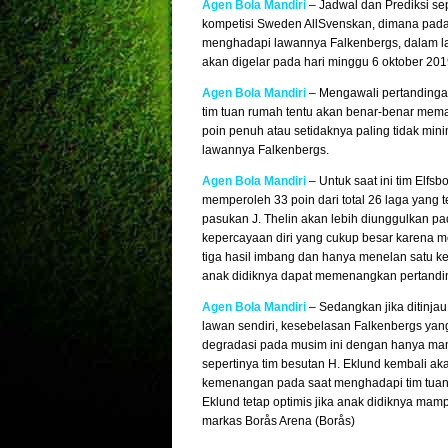
Agen Bola Mandiri
– Jadwal dan Prediksi s
kompetisi Sweden AllSvenskan, dimana pada 
menghadapi lawannya Falkenbergs, dalam la
akan digelar pada hari minggu 6 oktober 201
Agen Bola Mandiri
– Mengawali pertandingan
tim tuan rumah tentu akan benar-benar mema
poin penuh atau setidaknya paling tidak min
lawannya Falkenbergs.
Agen Bola Mandiri
– Untuk saat ini tim Elfs
memperoleh 33 poin dari total 26 laga yang t
pasukan J. Thelin akan lebih diunggulkan p
kepercayaan diri yang cukup besar karena m
tiga hasil imbang dan hanya menelan satu keka
anak didiknya dapat memenangkan pertanding
Agen Bola Mandiri
– Sedangkan jika ditinjau
lawan sendiri, kesebelasan Falkenbergs yang
degradasi pada musim ini dengan hanya mamp
sepertinya tim besutan H. Eklund kembali ak
kemenangan pada saat menghadapi tim tuan 
Eklund tetap optimis jika anak didiknya ma
markas Borås Arena (Borås)