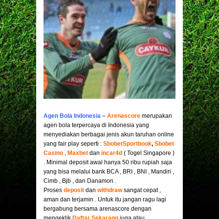
Agen Bola Indonesia
–
Arenascore
merupakan
agen bola terpercaya di Indonesia yang
menyediakan berbagai jenis akun taruhan online
yang fair play seperti :
SbobetSportbook
,
Sbobet
Casino
,
Maxbet
dan
inc
a
r4d
( Togel Singapore )
. Minimal deposit awal hanya 50 ribu rupiah saja
yang bisa melalui bank BCA , BRI , BNI , Mandiri ,
Cimb , Bjb , dan Danamon .
Proses
deposit
dan
wi
t
hdraw
sangat cepat ,
aman dan terjamin . Untuk itu jangan ragu lagi
bergabung bersama arenascore dengan
mengeklik
Daftar Sekarang
juga atau