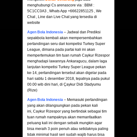
menghubungi Cs arenascore via : BBM :
5C1CC0A3 , Whats App +66622851125 , We
Chat , Line dan Live Chat yang tersedia di
website
Agen Bola Indonesia
– Jadwal dan Prediksi
sepakbola kembali akan mempersembahkan
pertandingan seru dari kompetisi Turkey Super
League, dimana pada partai kali ini akan
mempertemukan tim tuan rumah Caykur Rizespor
menghadapi lawannya Ankaragucu, dalam laga
lanjutan kompetisi Turkey Super League pekan
ke-14, pertandingan tersebut akan digelar pada
hari sabtu 1 desember 2018, tepatnya pada pukul
00.00 wib dini hari, di Çaykur Didi Stadyumu
(Rize)
Agen Bola Indonesia
– Memasuki pertandingan
yang akan dilangsungkan pada pekan kali
ini, Caykur Rizespor yang bertindak sebagai tim
tuan rumah nampaknya akan memanfaatkan
peluang kali ini dengan sebaik mungkin agar
bisa meraih 3 poin penuh atau setidaknya paling
tidak minimal hasil seri sudah wajib harus bisa