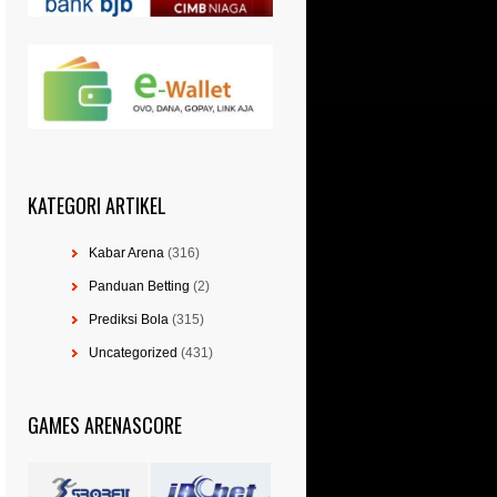
KATEGORI ARTIKEL
Kabar Arena
(316)
Panduan Betting
(2)
Prediksi Bola
(315)
Uncategorized
(431)
GAMES ARENASCORE