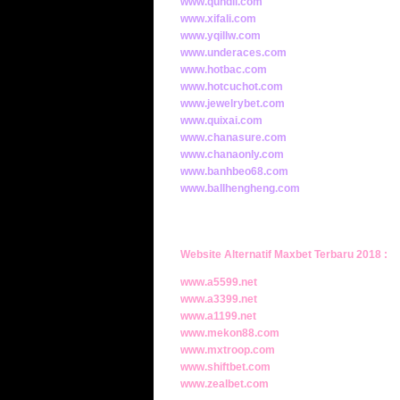
www.qundii.com
www.xifali.com
www.yqillw.com
www.underaces.com
www.hotbac.com
www.hotcuchot.com
www.jewelrybet.com
www.quixai.com
www.chanasure.com
www.chanaonly.com
www.banhbeo68.com
www.ballhengheng.com
Website Alternatif Maxbet Terbaru 2018 :
www.a5599.net
www.a3399.net
www.a1199.net
www.mekon88.com
www.mxtroop.com
www.shiftbet.com
www.zealbet.com