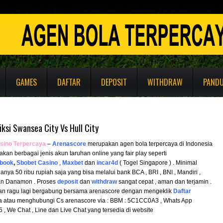
GAMES
DAFTAR
DEPOSIT
WITHDRAW
PAND
ksi Swansea City Vs Hull City
sino Terpercaya
–
Arenascore
merupakan agen bola terpercaya di Indonesia
kan berbagai jenis akun taruhan online yang fair play seperti
tbook
,
Sbobet Casino
,
M
axbet
dan
inc
a
r4d
( Togel Singapore ) . Minimal
anya 50 ribu rupiah saja yang bisa melalui bank BCA , BRI , BNI , Mandiri ,
dan Danamon . Proses
deposit
dan
wi
t
hdraw
sangat cepat , aman dan terjamin .
gan ragu lagi bergabung bersama arenascore dengan mengeklik
Daftar
a atau menghubungi Cs arenascore via : BBM : 5C1CC0A3 , Whats App
, We Chat , Line dan Live Chat yang tersedia di website