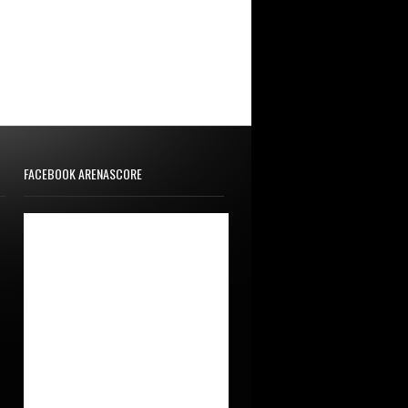
FACEBOOK ARENASCORE