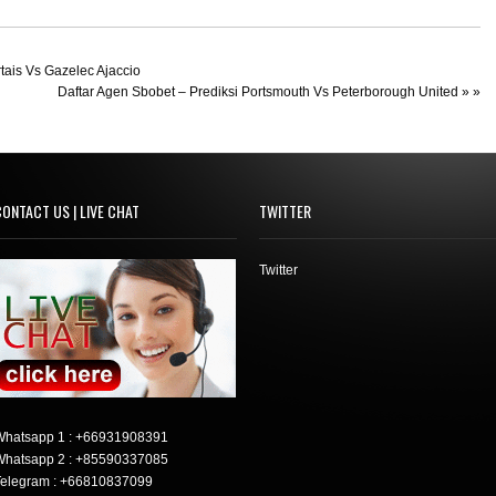
tais Vs Gazelec Ajaccio
Daftar Agen Sbobet – Prediksi Portsmouth Vs Peterborough United
» »
ONTACT US | LIVE CHAT
TWITTER
Twitter
Whatsapp 1 :
+66931908391
Whatsapp 2 :
+85590337085
elegram :
+66810837099